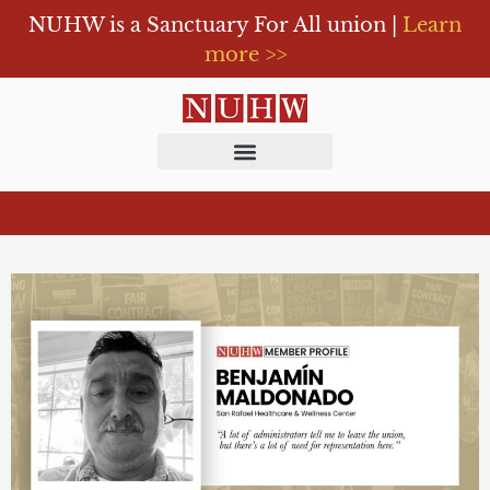
NUHW is a Sanctuary For All union |
Learn
more >>