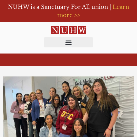
NUHW is a Sanctuary For All union |
Learn
more >>