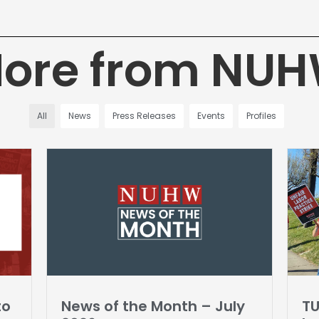
ore from NU
All
News
Press Releases
Events
Profiles
to
News of the Month – July
TU