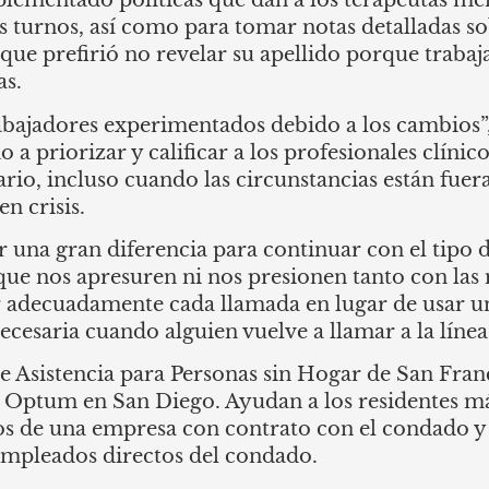
mplementado políticas que dan a los terapeutas m
us turnos, así como para tomar notas detalladas sob
 que prefirió no revelar su apellido porque traba
as.
ajadores experimentados debido a los cambios”, 
priorizar y calificar a los profesionales clínic
rio, incluso cuando las circunstancias están fuer
n crisis.
r una gran diferencia para continuar con el tipo
que nos apresuren ni nos presionen tanto con las
decuadamente cada llamada en lugar de usar una
esaria cuando alguien vuelve a llamar a la línea 
e Asistencia para Personas sin Hogar de San Fran
 de Optum en San Diego. Ayudan a los residentes m
s de una empresa con contrato con el condado y
 empleados directos del condado.