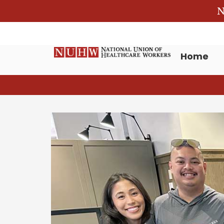
N
Home