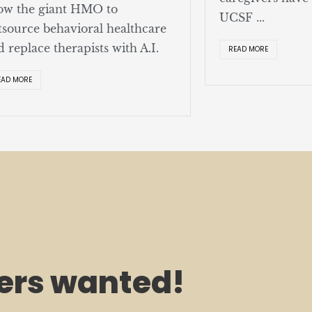
low the giant HMO to
UCSF ...
tsource behavioral healthcare
d replace therapists with A.I.
READ MORE
EAD MORE
rs wanted!