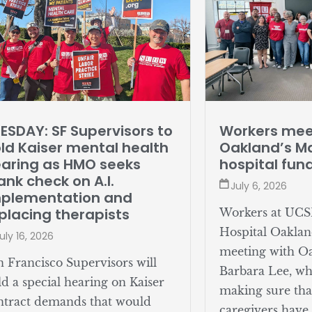
ESDAY: SF Supervisors to
Workers mee
ld Kaiser mental health
Oakland’s Ma
aring as HMO seeks
hospital fun
ank check on A.I.
July 6, 2026
mplementation and
placing therapists
Workers at UCS
Hospital Oaklan
uly 16, 2026
meeting with O
n Francisco Supervisors will
Barbara Lee, w
ld a special hearing on Kaiser
making sure tha
ntract demands that would
caregivers have