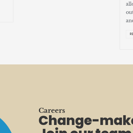
al
ou
an
R
Careers
Change-make