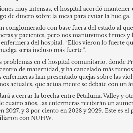
ones muy intensas, el hospital acordó mantener e
go de dinero sobre la mesa para evitar la huelga.
un conglomerado con base fuera del estado al que
meras y pacientes, pero nos mantuvimos firmes y
a enfermera del hospital. “Ellos vieron lo fuerte q
 huelga sería incluso más fuerte”.
os problemas en el hospital comunitario, donde P
l centro de maternidad, y ha cancelado más turno
s enfermeras han presentado quejas sobre las viol
rnos actuales, que actualmente se debate con un á
ará a cerrar la brecha entre Petaluma Valley y ot
de cuatro años, las enfermeras recibirán un aumen
n 2027, y 3 por ciento en 2028 y 2029. Este es e
afiliaron con NUHW.