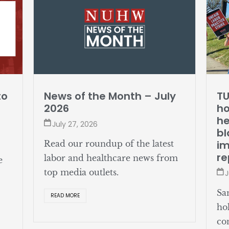
to
News of the Month – July
TU
2026
ho
he
July 27, 2026
bl
i
Read our roundup of the latest
re
labor and healthcare news from
e
top media outlets.
J
Sa
READ MORE
ho
co