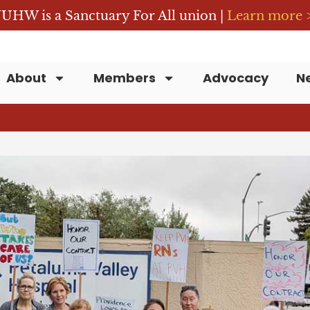
UHW is a Sanctuary For All union |
Learn more 
About
Members
Advocacy
N