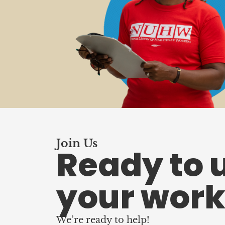
Join Us
Ready to 
your work
We’re ready to help!