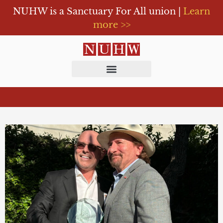
NUHW is a Sanctuary For All union |
Learn
more >>