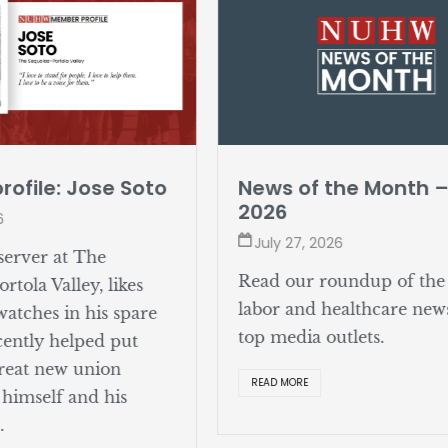
e: Jose Soto
News of the Month – Jul
2026
July 27, 2026
r at The
Read our roundup of the lates
Valley, likes
labor and healthcare news fr
s in his spare
top media outlets.
y helped put
 new union
READ MORE
elf and his