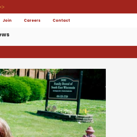
>>
Join
Careers
Contact
ews