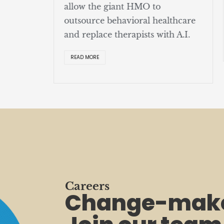
allow the giant HMO to
UC
outsource behavioral healthcare
and replace therapists with A.I.
R
READ MORE
Careers
Change-make