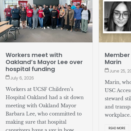
rkers meet with
Member profi
kland’s Mayor Lee over
Marin
spital funding
June 25, 2026
uly 6, 2026
Marin, who help
rkers at UCSF Children’s
USC Access Cent
spital Oakland had a sit down
steward still pus
eting with Oakland Mayor
and transparenc
rbara Lee, who committed to
workplace.
king sure that hospital
READ MORE
regivers have a say in how