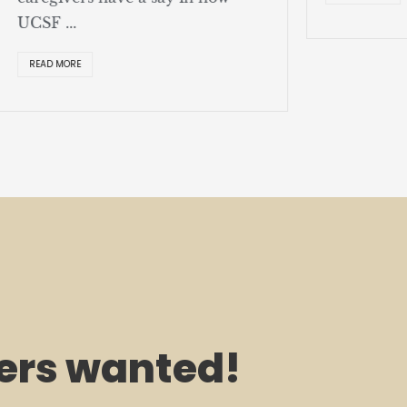
SF ...
EAD MORE
rs wanted!