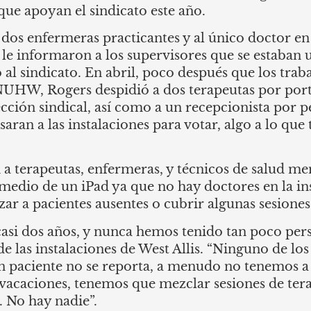
que apoyan el sindicato este año.
dos enfermeras practicantes y al único doctor en 
 le informaron a los supervisores que se estaba
al sindicato. En abril, poco después que los trab
UHW, Rogers despidió a dos terapeutas por port
ección sindical, así como a un recepcionista por p
aran a las instalaciones para votar, algo a lo que 
 a terapeutas, enfermeras, y técnicos de salud ment
medio de un iPad ya que no hay doctores en la in
izar a pacientes ausentes o cubrir algunas sesione
asi dos años, y nunca hemos tenido tan poco perso
e las instalaciones de West Allis. “Ninguno de lo
 paciente no se reporta, a menudo no tenemos a 
 vacaciones, tenemos que mezclar sesiones de te
. No hay nadie”.