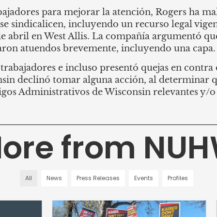
abajadores para mejorar la atención, Rogers ha ma
se sindicalicen, incluyendo un recurso legal vigen
 de abril en West Allis. La compañía argumentó qu
aron atuendos brevemente, incluyendo una capa.
rabajadores e incluso presentó quejas en contra d
onsin declinó tomar alguna acción, al determinar 
igos Administrativos de Wisconsin relevantes y/o 
ore from NU
All
News
Press Releases
Events
Profiles