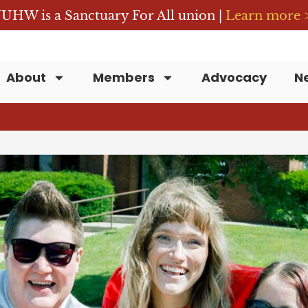
UHW is a Sanctuary For All union |
Learn more 
About
Members
Advocacy
N