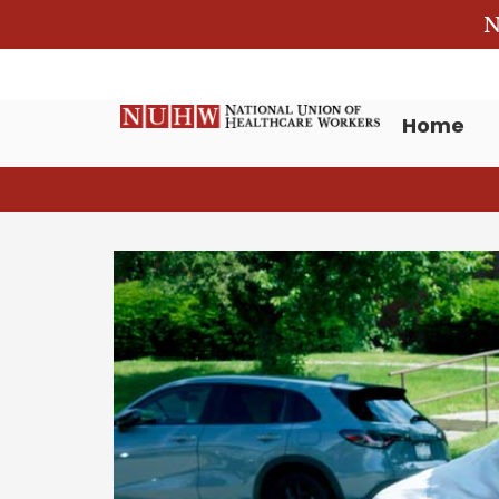
N
Home