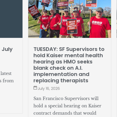
y
TUESDAY: SF Supervisors to
Wo
hold Kaiser mental health
Oa
hearing as HMO seeks
ho
blank check on A.I.
J
implementation and
t
replacing therapists
Wo
om
Ho
July 16, 2026
me
San Francisco Supervisors will
Ba
hold a special hearing on Kaiser
ma
contract demands that would
ca