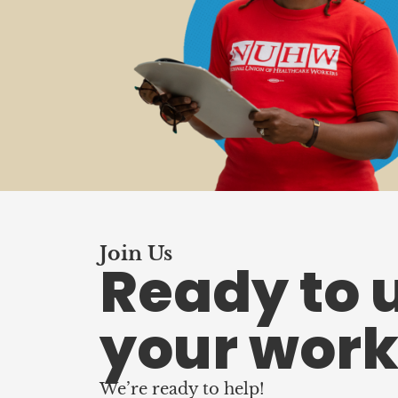
Join Us
Ready to 
your work
We’re ready to help!